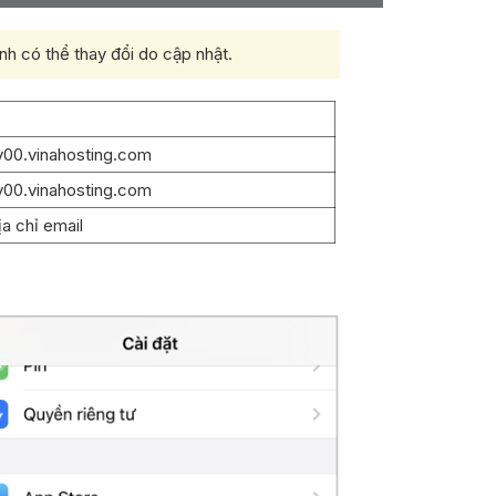
h có thể thay đổi do cập nhật.
v00.vinahosting.com
v00.vinahosting.com
ịa chỉ email