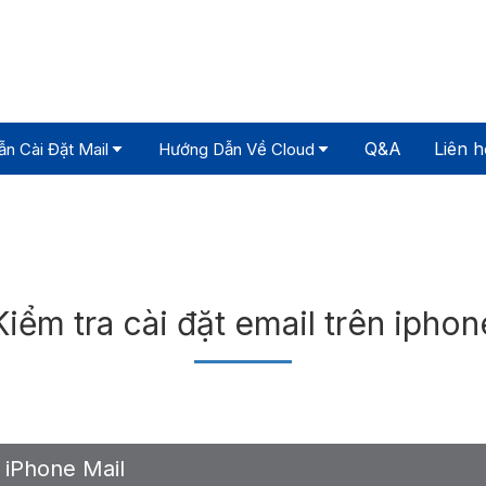
Q&A
Liên h
n Cài Đặt Mail
Hướng Dẫn Về Cloud
Kiểm tra cài đặt email trên iphon
iPhone Mail