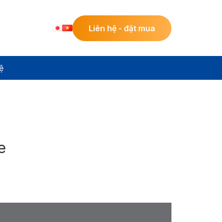
Liên hệ - đặt mua
ệ
e