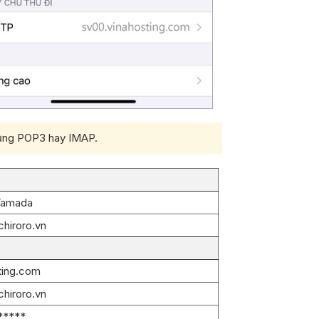
 dụng POP3 hay IMAP.
 Yamada
chiroro.vn
ting.com
chiroro.vn
******