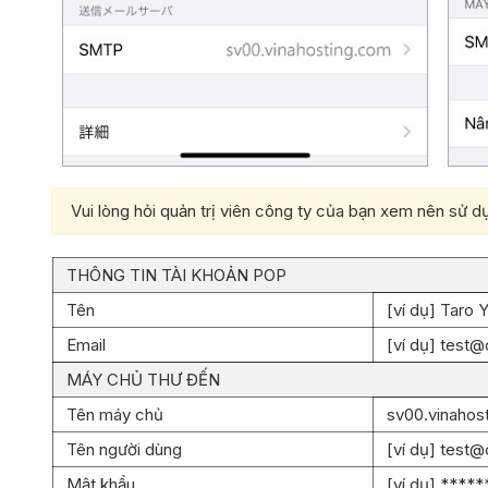
Vui lòng hỏi quản trị viên công ty của bạn xem nên sử
THÔNG TIN TÀI KHOẢN POP
Tên
[ví dụ] Taro
Email
[ví dụ] test@
MÁY CHỦ THƯ ĐẾN
Tên máy chủ
sv00.vinahos
Tên người dùng
[ví dụ] test@
Mật khẩu
[ví dụ] ****